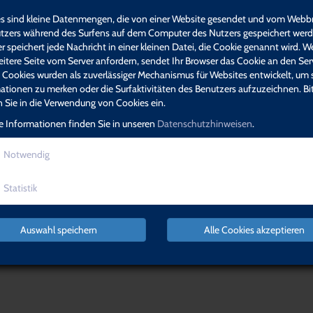
s sind kleine Datenmengen, die von einer Website gesendet und vom Webb
tzers während des Surfens auf dem Computer des Nutzers gespeichert werde
r speichert jede Nachricht in einer kleinen Datei, die Cookie genannt wird. W
eitere Seite vom Server anfordern, sendet Ihr Browser das Cookie an den Ser
. Cookies wurden als zuverlässiger Mechanismus für Websites entwickelt, um 
ationen zu merken oder die Surfaktivitäten des Benutzers aufzuzeichnen. Bi
en Sie in die Verwendung von Cookies ein.
e Informationen finden Sie in unseren
Datenschutzhinweisen
.
Notwendig
Beruf
Statistik
lung und Sinnorientierung erfahren
Auswahl speichern
Alle Cookies akzeptieren
g mit sich selbst und miteinander
nde