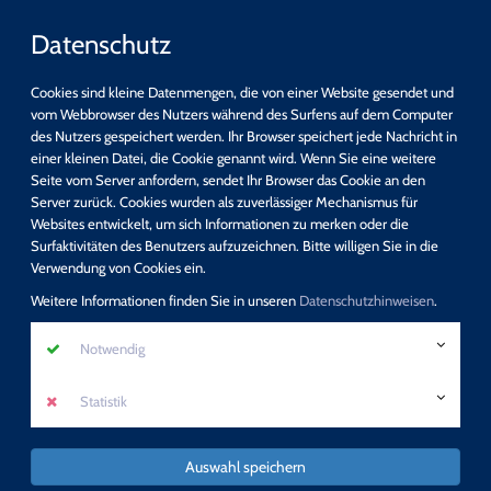
Datenschutz
Cookies sind kleine Datenmengen, die von einer Website gesendet und
vom Webbrowser des Nutzers während des Surfens auf dem Computer
des Nutzers gespeichert werden. Ihr Browser speichert jede Nachricht in
einer kleinen Datei, die Cookie genannt wird. Wenn Sie eine weitere
Schnellsuche
Seite vom Server anfordern, sendet Ihr Browser das Cookie an den
Server zurück. Cookies wurden als zuverlässiger Mechanismus für
Websites entwickelt, um sich Informationen zu merken oder die
suchen
Surfaktivitäten des Benutzers aufzuzeichnen. Bitte willigen Sie in die
Detail-Suche
Verwendung von Cookies ein.
Programm
Weitere Informationen finden Sie in unseren
Datenschutzhinweisen
.
Keine Fortbildung verpassen - direkt unseren
Notwendig
Newsletter abonnieren!
Statistik
mehr erfahren
Auswahl speichern