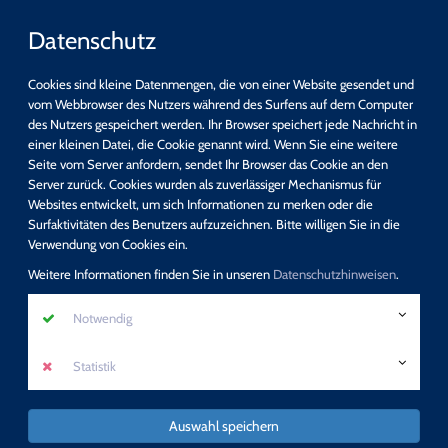
Datenschutz
Cookies sind kleine Datenmengen, die von einer Website gesendet und
vom Webbrowser des Nutzers während des Surfens auf dem Computer
des Nutzers gespeichert werden. Ihr Browser speichert jede Nachricht in
einer kleinen Datei, die Cookie genannt wird. Wenn Sie eine weitere
Schnellsuche
Seite vom Server anfordern, sendet Ihr Browser das Cookie an den
Server zurück. Cookies wurden als zuverlässiger Mechanismus für
Websites entwickelt, um sich Informationen zu merken oder die
suchen
Surfaktivitäten des Benutzers aufzuzeichnen. Bitte willigen Sie in die
Detail-Suche
Verwendung von Cookies ein.
Programm
Weitere Informationen finden Sie in unseren
Datenschutzhinweisen
.
Neue Zusatzqualifikation: Sexualpädagogik -
Notwendig
Sexuelle Bildung
Statistik
mehr erfahren
Auswahl speichern