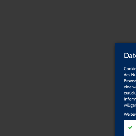
Startseite
Häufig gestellte Fragen
Häufig ge
Dat
Übernachtung während der Fortbildung
Anreise am Vortag – Sonntagsanreise
Cookie
Anspruch auf Fortbildung
des Nu
Anspruch auf Exerzitien
Browse
Kosten für eine Fortbildung/ Exerzitien
eine w
Genehmigung Ihrer Fortbildung
zurück
Anmeldung
Inform
Einladung
willig
Anfahrt
Teilnahme und Rechnungstellung
Weiter
Arbeitszeit während meiner Fortbildung / Exerziti
Krankheit am Fortbildungstag