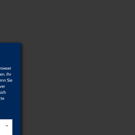
Über uns
AnsprechpartnerInnen
Kontakt
rowser
Anfahrt
n. Ihr
enn Sie
Portfolio
ver
sich
DozentInnen
tte
KooperationspartnerInnen
Netzwerk Qualität
Häufig gestellte Fragen