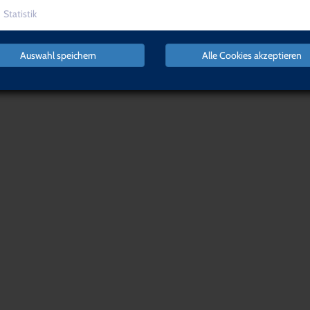
Statistik
Auswahl speichern
Alle Cookies akzeptieren
NACH OBEN
Organisation,
Führung &
Software &
Management
Recht
Login
Warenkorb
Qualifikat
IMPRESSUM
AGB
DATENSCHUTZERKLÄRUNG
WID