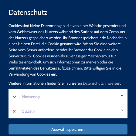
Datenschutz
Cookies sind kleine Datenmengen, die von einer Website gesendet und
vom Webbrowser des Nutzers während des Surfens auf dem Computer
des Nutzers gespeichert werden. Ihr Browser speichert jede Nachricht in
einer kleinen Datei, die Cookie genannt wird. Wenn Sie eine weitere
Schnellsuche
Seite vom Server anfordern, sendet Ihr Browser das Cookie an den
Server zurück. Cookies wurden als zuverlässiger Mechanismus für
Websites entwickelt, um sich Informationen zu merken oder die
suchen
Surfaktivitäten des Benutzers aufzuzeichnen. Bitte willigen Sie in die
Detail-Suche
Verwendung von Cookies ein.
Programm
Weitere Informationen finden Sie in unseren
Datenschutzhinweisen
.
Neue Zusatzqualifikation: Sexualpädagogik -
Notwendig
Sexuelle Bildung
Statistik
mehr erfahren
Auswahl speichern