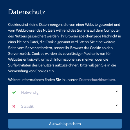
Datenschutz
Cookies sind kleine Datenmengen, die von einer Website gesendet und
vom Webbrowser des Nutzers während des Surfens auf dem Computer
des Nutzers gespeichert werden. Ihr Browser speichert jede Nachricht in
einer kleinen Datei, die Cookie genannt wird. Wenn Sie eine weitere
Schnellsuche
Seite vom Server anfordern, sendet Ihr Browser das Cookie an den
Server zurück. Cookies wurden als zuverlässiger Mechanismus für
Websites entwickelt, um sich Informationen zu merken oder die
suchen
Surfaktivitäten des Benutzers aufzuzeichnen. Bitte willigen Sie in die
Detail-Suche
Verwendung von Cookies ein.
Programm
Weitere Informationen finden Sie in unseren
Datenschutzhinweisen
.
Neue Zusatzqualifikation: Sexualpädagogik -
Notwendig
Sexuelle Bildung
Statistik
mehr erfahren
Auswahl speichern