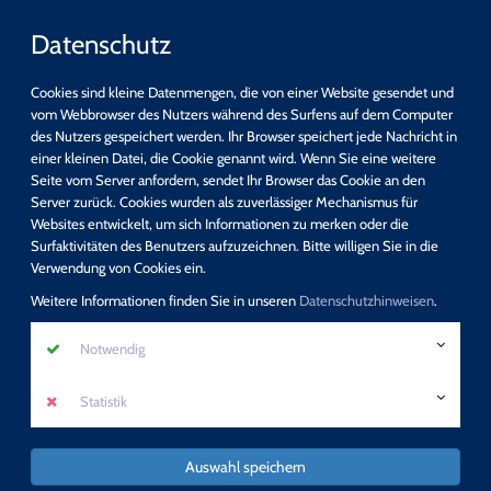
Datenschutz
Cookies sind kleine Datenmengen, die von einer Website gesendet und
vom Webbrowser des Nutzers während des Surfens auf dem Computer
des Nutzers gespeichert werden. Ihr Browser speichert jede Nachricht in
einer kleinen Datei, die Cookie genannt wird. Wenn Sie eine weitere
Schnellsuche
Seite vom Server anfordern, sendet Ihr Browser das Cookie an den
Server zurück. Cookies wurden als zuverlässiger Mechanismus für
Websites entwickelt, um sich Informationen zu merken oder die
suchen
Surfaktivitäten des Benutzers aufzuzeichnen. Bitte willigen Sie in die
Detail-Suche
Verwendung von Cookies ein.
Programm
Weitere Informationen finden Sie in unseren
Datenschutzhinweisen
.
Neue Zusatzqualifikation: Sexualpädagogik -
Notwendig
Sexuelle Bildung
Statistik
mehr erfahren
Auswahl speichern