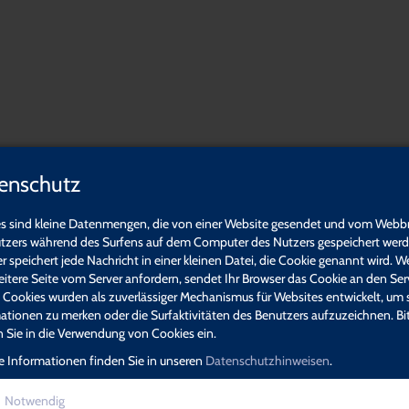
ner Lauterhofen
enschutz
er Lauterhofen,
 und Weiterbildungen. Wir freuen uns über Ihr Interesse und Ihre
s sind kleine Datenmengen, die von einer Website gesendet und vom Webb
n Sie das richtige Angebot für sich gefunden haben.
tzers während des Surfens auf dem Computer des Nutzers gespeichert werde
r speichert jede Nachricht in einer kleinen Datei, die Cookie genannt wird. W
eitere Seite vom Server anfordern, sendet Ihr Browser das Cookie an den Ser
. Cookies wurden als zuverlässiger Mechanismus für Websites entwickelt, um 
Organisation,
Führung &
ationen zu merken oder die Surfaktivitäten des Benutzers aufzuzeichnen. Bi
Software &
Management
en Sie in die Verwendung von Cookies ein.
Recht
e Informationen finden Sie in unseren
Datenschutzhinweisen
.
Häufig gestellte Fragen
Notwendig