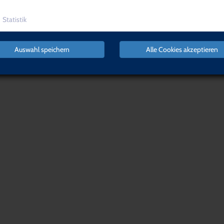
Statistik
Auswahl speichern
Alle Cookies akzeptieren
NACH OBEN
Organisation,
Führung &
Software &
Management
Recht
Login
Warenkorb
Qualifikat
IMPRESSUM
AGB
DATENSCHUTZERKLÄRUNG
WID