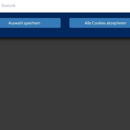
Statistik
zurück
hreN AnsprechpartnerIn der Fortbildungseinrichtung.
Auswahl speichern
Alle Cookies akzeptieren
NACH OBEN
Organisation,
Führung &
Software &
Management
Recht
Login
Warenkorb
Qualifikat
IMPRESSUM
AGB
DATENSCHUTZERKLÄRUNG
WID