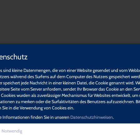
gner Holnstein
enschutz
er Holnstein,
s sind kleine Datenmengen, die von einer Website gesendet und vom Webb
 und Weiterbildungen. Wir freuen uns über Ihr Interesse und Ihre
tzers während des Surfens auf dem Computer des Nutzers gespeichert werde
n Sie das richtige Angebot für sich gefunden haben.
r speichert jede Nachricht in einer kleinen Datei, die Cookie genannt wird. W
eitere Seite vom Server anfordern, sendet Ihr Browser das Cookie an den Ser
. Cookies wurden als zuverlässiger Mechanismus für Websites entwickelt, um 
ationen zu merken oder die Surfaktivitäten des Benutzers aufzuzeichnen. Bi
Organisation,
Führung &
en Sie in die Verwendung von Cookies ein.
Software &
Management
Recht
e Informationen finden Sie in unseren
Datenschutzhinweisen
.
Notwendig
Krankheit am Fortbildungstag