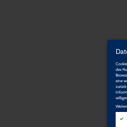
Startseite
Häufig gestellte Fragen
Regens Wa
Dat
Liebe Mitarbeiterinnen, liebe Mitarbeiter von Regens Wagn
Cookie
Hier sind Sie richtig! Auf dieser Seite finden Sie Ihre Fort-
des Nu
Bereitschaft sich weiterzuqualifizieren. Wir freuen uns wen
Browse
Seien Sie uns herzlich Willkommen!
eine w
zurück
Inform
Begleitung,
Pflege &
willig
Förderung &
Medizin
Pädagogik
Weiter