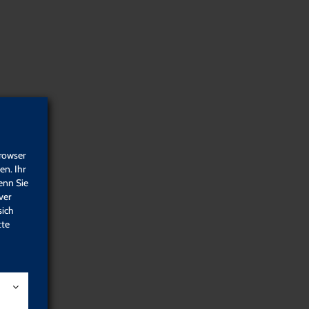
AnsprechpartnerInnen
Kontakt
Häufig gestellte Fragen
rowser
n. Ihr
enn Sie
ver
sich
tte
Gesundheits-
Religiös-
prävention &
spirituelle
Sicherheit
Angebote