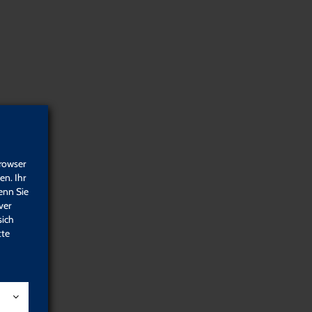
AnsprechpartnerInnen
Kontakt
Häufig gestellte Fragen
rowser
n. Ihr
enn Sie
ver
sich
Gesundheits-
Religiös-
tte
prävention &
spirituelle
Sicherheit
Angebote