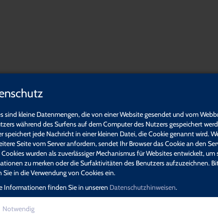
gner Dillingen
enschutz
r Dillingen,
 und Weiterbildungen. Wir freuen uns über Ihr Interesse und Ihre
s sind kleine Datenmengen, die von einer Website gesendet und vom Webb
n Sie das richtige Angebot für sich gefunden haben.
tzers während des Surfens auf dem Computer des Nutzers gespeichert werde
r speichert jede Nachricht in einer kleinen Datei, die Cookie genannt wird. W
eitere Seite vom Server anfordern, sendet Ihr Browser das Cookie an den Ser
. Cookies wurden als zuverlässiger Mechanismus für Websites entwickelt, um 
Organisation,
ationen zu merken oder die Surfaktivitäten des Benutzers aufzuzeichnen. Bi
Führung &
Software &
en Sie in die Verwendung von Cookies ein.
Management
Recht
e Informationen finden Sie in unseren
Datenschutzhinweisen
.
Einladung
Notwendig