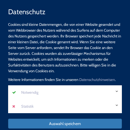
Datenschutz
Cookies sind kleine Datenmengen, die von einer Website gesendet und
vom Webbrowser des Nutzers während des Surfens auf dem Computer
des Nutzers gespeichert werden. Ihr Browser speichert jede Nachricht in
einer kleinen Datei, die Cookie genannt wird. Wenn Sie eine weitere
Schnellsuche
Seite vom Server anfordern, sendet Ihr Browser das Cookie an den
Server zurück. Cookies wurden als zuverlässiger Mechanismus für
Websites entwickelt, um sich Informationen zu merken oder die
suchen
Surfaktivitäten des Benutzers aufzuzeichnen. Bitte willigen Sie in die
Detail-Suche
Verwendung von Cookies ein.
Programm
Weitere Informationen finden Sie in unseren
Datenschutzhinweisen
.
Keine Fortbildung verpassen - direkt unseren
Notwendig
Newsletter abonnieren!
Statistik
mehr erfahren
Auswahl speichern