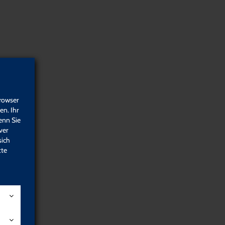
suchen
Detail-Suche
Programm
rowser
n. Ihr
enn Sie
ver
Entwicklung und Aufbau
sich
tte
Kursorganisation
Kursleitung
Online-Anmeldung
Newsletter