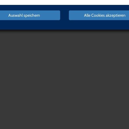
Auswahl speichern
Alle Cookies akzeptieren
NACH OBEN
Organisation,
Führung &
Software &
Management
Recht
Login
Warenkorb
Qualifikat
IMPRESSUM
AGB
DATENSCHUTZERKLÄRUNG
WID