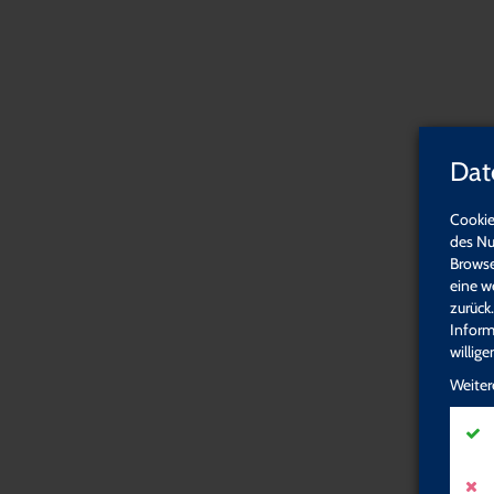
Neue Zusatzq
Sexualpädag
Dat
Cookie
des Nu
Browse
eine w
zurück
Inform
willig
Weiter