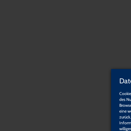
Neue Zusatzq
Sexualpädag
Startseite
Führung & Management
Dat
Führung & Managemen
Cookie
des Nu
Browse
eine w
zurück
Inform
Oberes & mittleres Management
willig