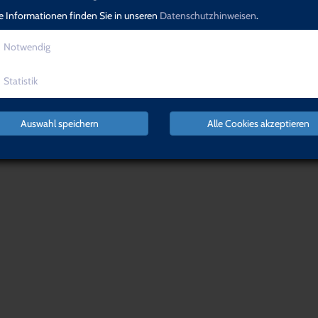
e Informationen finden Sie in unseren
Datenschutzhinweisen
.
Notwendig
von
Statistik
Auswahl speichern
Alle Cookies akzeptieren
Es konnten keine zum Suchwort passenden Kurse gefunden werden.
NACH OBEN