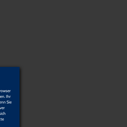
suchen
Detail-Suche
Programm
rowser
n. Ihr
enn Sie
ver
sich
tte