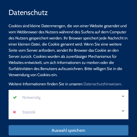
Datenschutz
Cookies sind kleine Datenmengen, die von einer Website gesendet und
vom Webbrowser des Nutzers während des Surfens auf dem Computer
des Nutzers gespeichert werden. Ihr Browser speichert jede Nachricht in
einer kleinen Datei, die Cookie genannt wird. Wenn Sie eine weitere
Schnellsuche
Seite vom Server anfordern, sendet Ihr Browser das Cookie an den
Server zurück. Cookies wurden als zuverlässiger Mechanismus für
Websites entwickelt, um sich Informationen zu merken oder die
suchen
Surfaktivitäten des Benutzers aufzuzeichnen. Bitte willigen Sie in die
Detail-Suche
Verwendung von Cookies ein.
Programm
Weitere Informationen finden Sie in unseren
Datenschutzhinweisen
.
Neue Zusatzqualifikation: Sexualpädagogik -
Notwendig
Sexuelle Bildung
Statistik
mehr erfahren
Auswahl speichern