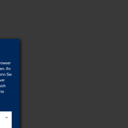
Portfolio
DozentInnen
KooperationspartnerInnen
Netzwerk Qualität
Häufig gestellte Fragen
Newsletter
rowser
n. Ihr
enn Sie
ver
sich
tte