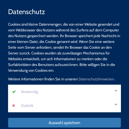
Datenschutz
Cookies sind kleine Datenmengen, die von einer Website gesendet und
vom Webbrowser des Nutzers während des Surfens auf dem Computer
des Nutzers gespeichert werden. Ihr Browser speichert jede Nachricht in
einer kleinen Datei, die Cookie genannt wird. Wenn Sie eine weitere
Schnellsuche
Seite vom Server anfordern, sendet Ihr Browser das Cookie an den
Server zurück. Cookies wurden als zuverlässiger Mechanismus für
Websites entwickelt, um sich Informationen zu merken oder die
suchen
Surfaktivitäten des Benutzers aufzuzeichnen. Bitte willigen Sie in die
Detail-Suche
Verwendung von Cookies ein.
Programm
Weitere Informationen finden Sie in unseren
Datenschutzhinweisen
.
Keine Fortbildung verpassen - direkt unseren
Notwendig
Newsletter abonnieren!
Statistik
mehr erfahren
Auswahl speichern